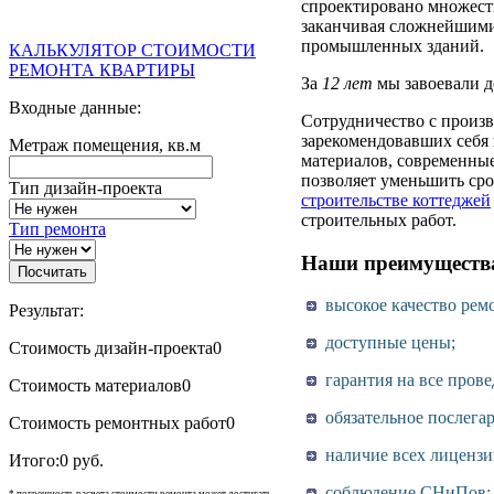
спроектировано множеств
заканчивая сложнейшими
промышленных зданий.
КАЛЬКУЛЯТОР СТОИМОСТИ
РЕМОНТА КВАРТИРЫ
За
12 лет
мы завоевали д
Входные данные:
Сотрудничество с произв
зарекомендовавших себя
Метраж помещения, кв.м
материалов, современные
позволяет уменьшить сро
Тип дизайн-проекта
строительстве коттеджей
строительных работ.
Тип ремонта
Наши преимуществ
высокое качество ремо
Результат:
доступные цены;
Стоимость дизайн-проекта
0
гарантия на все прове
Стоимость материалов
0
обязательное послега
Стоимость ремонтных работ
0
наличие всех лицензи
Итого:
0 руб.
соблюдение СНиПов;