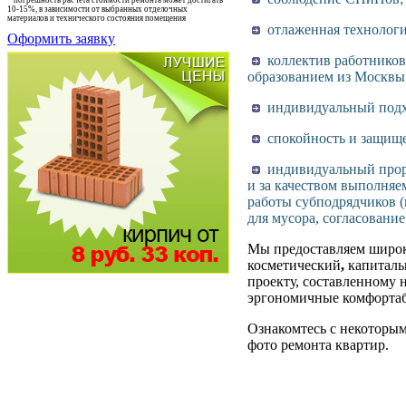
*
погрешность расчета стоимости ремонта может достигать
10-15%, в зависимости от выбранных отделочных
материалов и технического состояния помещения
отлаженная технологи
Оформить заявку
коллектив работников
образованием из Москвы
индивидуальный подхо
спокойность и защищен
индивидуальный прора
и за качеством выполняе
работы субподрядчиков (
для мусора, согласовани
Мы предоставляем широк
косметический
,
капиталь
проекту, составленному 
эргономичные комфортаб
Ознакомтесь с некоторы
фото ремонта квартир.